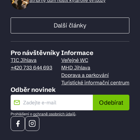
Stříbrný dům hostil kytarové virtuozy
Další články
Pro návštěvníky
Informace
TIC Jihlava
Veřejné WC
+420 733 644 693
MHD Jihlava
Doprava a parkování
Turistické informační centrum
Odběr novinek
Odebírat
Prohlášení o
ochraně osobních údajů
.