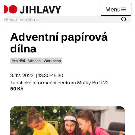
Menu
Adventní papírová
Kalendář akcí
dílna
Pro děti
Vánoce
Workshop
Tradiční akce
3. 12. 2023
| 13:30-15:30
Turistické informační centrum Matky Boží 22
Články
50 Kč
Suvenýry
Praktické info