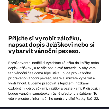
Kam vyrazit
CS
EN
DE
Přijďte si vyrobit záložku,
napsat dopis Ježíškovi nebo si
vybarvit vánoční pexeso.
První adventní neděli si vyrobíme záložku do knížky nebo
© 2026 Brána Jihlavy
dopis Ježíškovi, a to vše podle své fantazie. A aby vám
ten vánoční čas doma lépe utíkal, bude pro každého
připraveno vánoční pexeso, které si můžete vybarvit a
vystřihnout. Budeme pracovat s lepidlem, nůžkami,
ozdobnými děrovačkami, razítky a pastelkami. K dispozici
budou vánoční samolepky, různé předlohy a šablony. To
vše v prostoru informačního centra v ulici Matky Boží 22.