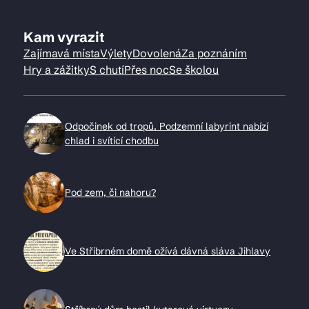
Kam vyrazit
Zajímavá místa
Výlety
Dovolená
Za poznáním
Hry a zážitky
S chutí
Přes noc
Se školou
Odpočinek od tropů. Podzemní labyrint nabízí
chlad i svítící chodbu
Pod zem, či nahoru?
Ve Stříbrném domě ožívá dávná sláva Jihlavy