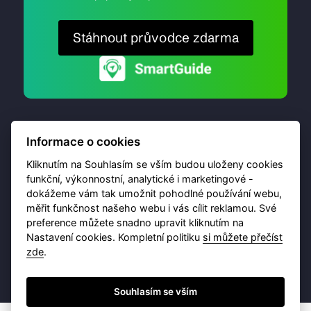
Stáhnout průvodce zdarma
Informace o cookies
Kliknutím na Souhlasím se vším budou uloženy cookies
funkční, výkonnostní, analytické i marketingové -
dokážeme vám tak umožnit pohodlné používání webu,
© 2026 Destinační portál provozuje
Brána Jihlavy
,
měřit funkčnost našeho webu i vás cílit reklamou. Své
příspěvková organizace. Všechna práva vyhrazena.
preference můžete snadno upravit kliknutím na
Nastavení cookies. Kompletní politiku
si můžete přečíst
zde
.
Ochrana osobních údajů
Obchodní podmínky
Souhlasím se vším