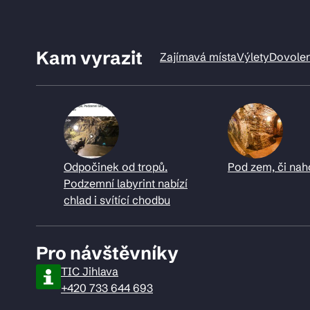
Kam vyrazit
Zajímavá místa
Výlety
Dovole
Odpočinek od tropů.
Pod zem, či nah
Podzemní labyrint nabízí
chlad i svítící chodbu
Pro návštěvníky
TIC Jihlava
+420 733 644 693