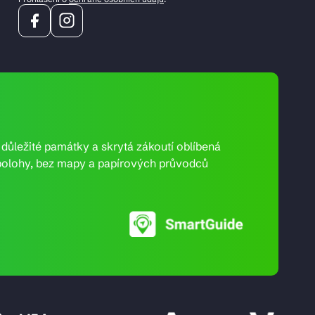
e důležité památky a skrytá zákoutí oblíbená
ní polohy, bez mapy a papírových průvodců