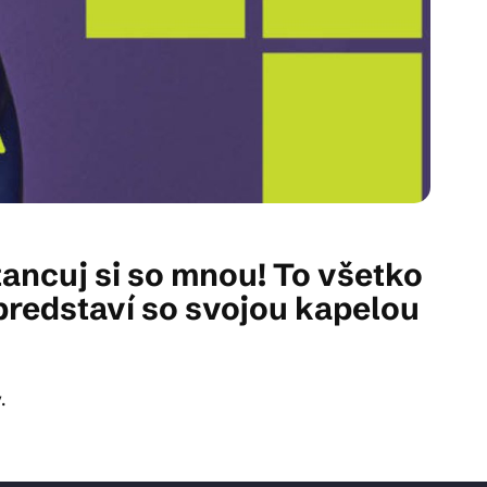
tancuj si so mnou! To všetko
predstaví so svojou kapelou
.