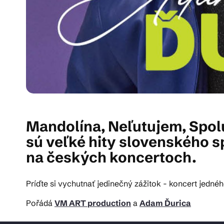
Mandolína, Neľutujem, Spolu
sú veľké hity slovenského s
na českých koncertoch.
Príďte si vychutnať jedinečný zážitok - koncert jedn
Pořádá
VM ART production
a
Adam Ďurica