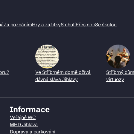
ná
Za poznáním
Hry a zážitky
S chutí
Přes noc
Se školou
oru?
Ve Stříbrném domě ožívá
Stříbrný dům
dávná sláva Jihlavy
virtuozy
Informace
Veřejné WC
MHD Jihlava
Doprava a parkování