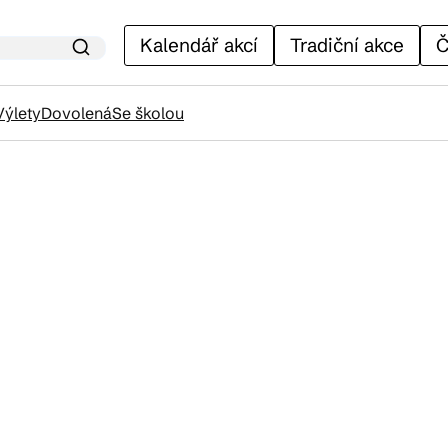
Kalendář akcí
Tradiční akce
Č
Výlety
Dovolená
Se školou
lendář akcí
adiční akce
ánky
venýry