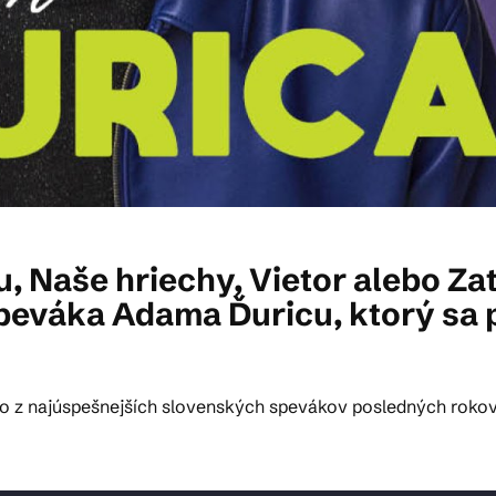
, Naše hriechy, Vietor alebo Za
peváka Adama Ďuricu, ktorý sa 
ého z najúspešnejších slovenských spevákov posledných rokov