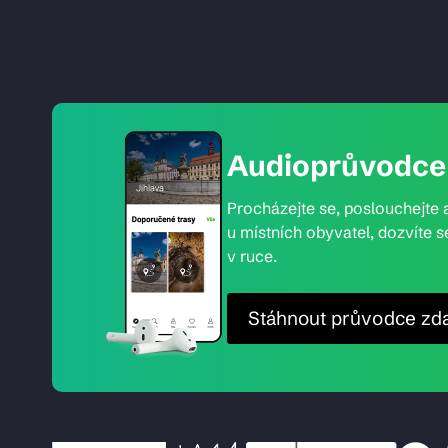
Audioprůvodce 
Procházejte se, poslouchejte a
u místních obyvatel, dozvíte s
v ruce.
Stáhnout průvodce zd