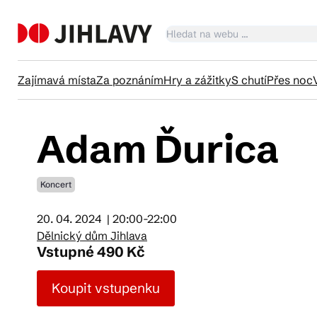
Zajímavá místa
Za poznáním
Hry a zážitky
S chutí
Přes noc
Adam Ďurica
Ka
Koncert
Tr
20. 04. 2024
| 20:00-22:00
Dělnický dům Jihlava
Čl
Vstupné 490 Kč
Koupit vstupenku
Su