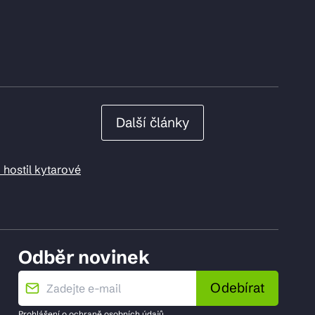
Další články
 hostil kytarové
Odběr novinek
Odebírat
Prohlášení o
ochraně osobních údajů
.