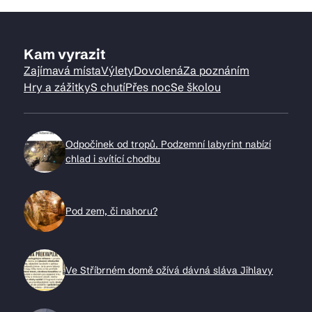
Kam vyrazit
Zajímavá místa
Výlety
Dovolená
Za poznáním
Hry a zážitky
S chutí
Přes noc
Se školou
Odpočinek od tropů. Podzemní labyrint nabízí
chlad i svítící chodbu
Pod zem, či nahoru?
Ve Stříbrném domě ožívá dávná sláva Jihlavy