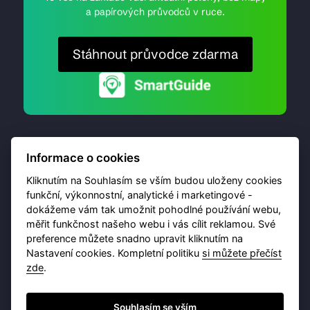
a papírových průvodců v ruce.
Stáhnout průvodce zdarma
Informace o cookies
Kliknutím na Souhlasím se vším budou uloženy cookies
funkční, výkonnostní, analytické i marketingové -
dokážeme vám tak umožnit pohodlné používání webu,
© 2026 Destinační portál provozuje
Brána Jihlavy
,
měřit funkčnost našeho webu i vás cílit reklamou. Své
příspěvková organizace. Všechna práva vyhrazena.
preference můžete snadno upravit kliknutím na
Nastavení cookies. Kompletní politiku
si můžete přečíst
zde
.
Ochrana osobních údajů
Obchodní podmínky
Souhlasím se vším