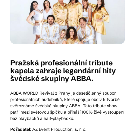
Kam vyrazit
CS
EN
DE
Pražská profesionální tribute
kapela zahraje legendární hity
švédské skupiny ABBA.
© 2026 Brána Jihlavy
ABBA WORLD Revival z Prahy je desetičlenný soubor
profesionálních hudebníků, které spojuje obdiv k tvorbě
světoznámé švédské skupiny ABBA. Tato tribute show
patří mezi světovou špičku a přináší 100% živé vystoupení
bez playbacků a half-playbacků.
Pořadatel:
AZ Event Production, s. r. o.