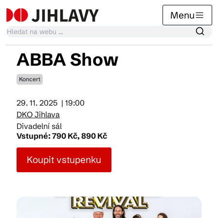
Menu
ABBA Show
Kalendář akcí
Koncert
29. 11. 2025
| 19:00
Tradiční akce
DKO Jihlava
Divadelní sál
Vstupné: 790 Kč, 890 Kč
Články
Koupit vstupenku
Suvenýry
Praktické info