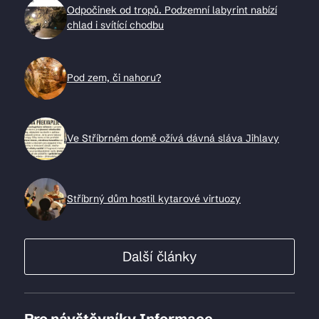
Odpočinek od tropů. Podzemní labyrint nabízí
chlad i svítící chodbu
Pod zem, či nahoru?
Ve Stříbrném domě ožívá dávná sláva Jihlavy
Stříbrný dům hostil kytarové virtuozy
Další články
Pro návštěvníky
Informace