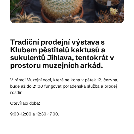
Kam vyrazit
Tradiční prodejní výstava s
CS
EN
DE
Klubem pěstitelů kaktusů a
sukulentů Jihlava, tentokrát v
prostoru muzejních arkád.
V rámci Muzejní noci, která se koná v pátek 12. června,
© 2026 Brána Jihlavy
bude až do 21:00 fungovat poradenská služba a prodej
rostlin.
Otevírací doba:
9:00-12:00 a 12:30-17:00.