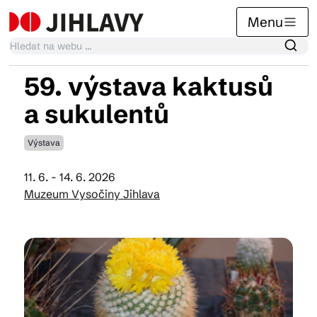
Menu
59. výstava kaktusů
Kalendář akcí
a sukulentů
Výstava
Tradiční akce
11. 6. - 14. 6. 2026
Muzeum Vysočiny Jihlava
Články
Suvenýry
Praktické info