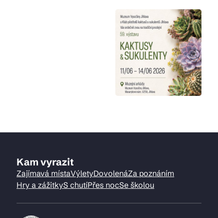
Kam vyrazit
Zajímavá místa
Výlety
Dovolená
Za poznáním
Hry a zážitky
S chutí
Přes noc
Se školou