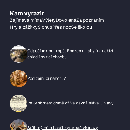
Kam vyrazit
Zajímavá místa
Výlety
Dovolená
Za poznáním
Hry a zážitky
S chutí
Přes noc
Se školou
Odpočinek od tropů. Podzemní labyrint nabízí
chlad i svítící chodbu
Pod zem, či nahoru?
Ve Stříbrném domě ožívá dávná sláva Jihlavy
Stříbrný dům hostil kytarové virtuozy