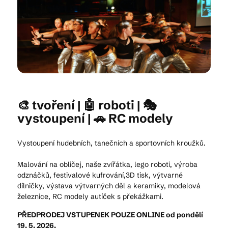
Kam vyrazit
CS
EN
DE
🎨 tvoření | 🤖 roboti | 🎭
vystoupení | 🚗 RC modely
© 2026 Brána Jihlavy
Vystoupení hudebních, tanečních a sportovních kroužků.
Malování na obličej, naše zvířátka, lego roboti, výroba
odznáčků, festivalové kufrování,3D tisk, výtvarné
dílničky, výstava výtvarných děl a keramiky, modelová
železnice, RC modely autíček s překážkami.
PŘEDPRODEJ VSTUPENEK POUZE ONLINE od pondělí
19. 5. 2026.