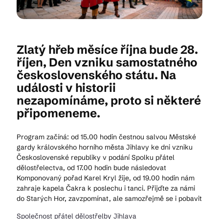
Kam vyrazit
Zlatý hřeb měsíce října bude 28.
říjen, Den vzniku samostatného
československého státu. Na
CS
EN
DE
události v historii
nezapomínáme, proto si některé
připomeneme.
© 2026 Brána Jihlavy
Program začíná: od 15.00 hodin čestnou salvou Městské
gardy královského horního města Jihlavy ke dni vzniku
Československé republiky v podání Spolku přátel
dělostřelectva, od 17.00 hodin bude následovat
Komponovaný pořad Karel Kryl žije, od 19.00 hodin nám
zahraje kapela Čakra k poslechu i tanci. Přijďte za námi
do Starých Hor, zavzpomínat, ale samozřejmě se i pobavit
Společnost přátel dělostřelby Jihlava