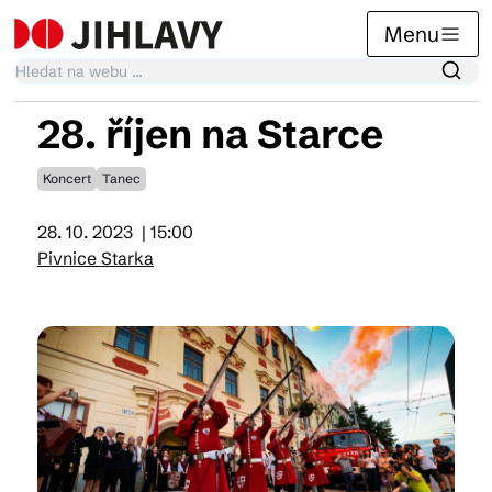
Menu
28. říjen na Starce
Kalendář akcí
Koncert
Tanec
28. 10. 2023
| 15:00
Tradiční akce
Pivnice Starka
Články
Suvenýry
Praktické info