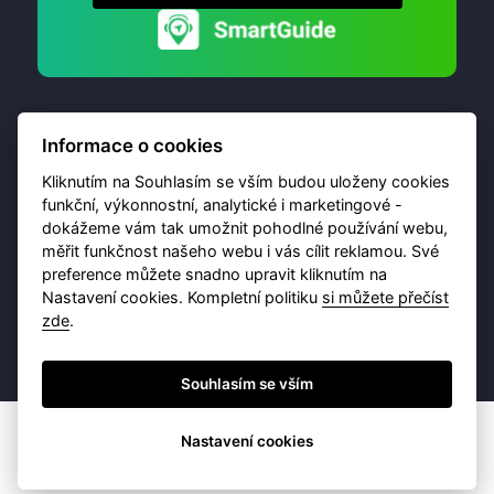
Informace o cookies
Kliknutím na Souhlasím se vším budou uloženy cookies
funkční, výkonnostní, analytické i marketingové -
dokážeme vám tak umožnit pohodlné používání webu,
© 2026 Destinační portál provozuje
Brána Jihlavy
,
měřit funkčnost našeho webu i vás cílit reklamou. Své
příspěvková organizace. Všechna práva vyhrazena.
preference můžete snadno upravit kliknutím na
Nastavení cookies. Kompletní politiku
si můžete přečíst
zde
.
Ochrana osobních údajů
Obchodní podmínky
Souhlasím se vším
Nastavení cookies