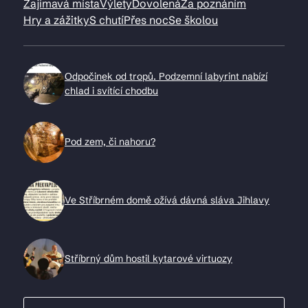
Zajímavá místa
Výlety
Dovolená
Za poznáním
Hry a zážitky
S chutí
Přes noc
Se školou
Odpočinek od tropů. Podzemní labyrint nabízí
chlad i svítící chodbu
Pod zem, či nahoru?
Ve Stříbrném domě ožívá dávná sláva Jihlavy
Stříbrný dům hostil kytarové virtuozy