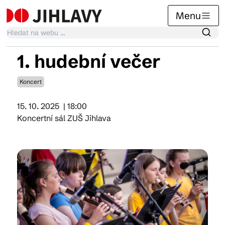
Menu
1. hudební večer
Kalendář akcí
Koncert
15. 10. 2025
| 18:00
Tradiční akce
Koncertní sál ZUŠ Jihlava
Články
Suvenýry
Praktické info