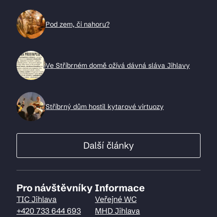
Pod zem, či nahoru?
Ve Stříbrném domě ožívá dávná sláva Jihlavy
Stříbrný dům hostil kytarové virtuozy
Další články
Pro návštěvníky
Informace
TIC Jihlava
Veřejné WC
+420 733 644 693
MHD Jihlava