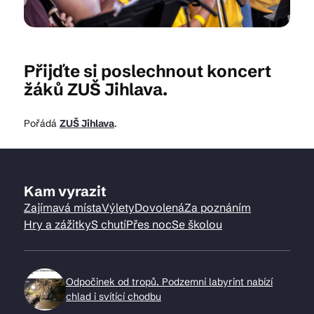
Kam vyrazit
Přijďte si poslechnout koncert
žáků ZUŠ Jihlava.
CS
EN
DE
Pořádá
ZUŠ Jihlava
.
Kam vyrazit
© 2026 Brána Jihlavy
Zajímavá místa
Výlety
Dovolená
Za poznáním
Hry a zážitky
S chutí
Přes noc
Se školou
Odpočinek od tropů. Podzemní labyrint nabízí
chlad i svítící chodbu