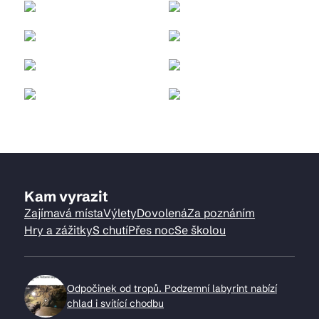
Kam vyrazit
Zajímavá místa
Výlety
Dovolená
Za poznáním
Hry a zážitky
S chutí
Přes noc
Se školou
Odpočinek od tropů. Podzemní labyrint nabízí
chlad i svítící chodbu