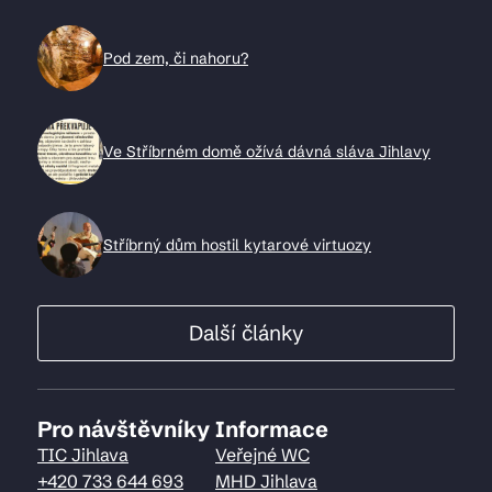
Pod zem, či nahoru?
Ve Stříbrném domě ožívá dávná sláva Jihlavy
Stříbrný dům hostil kytarové virtuozy
Další články
Pro návštěvníky
Informace
TIC Jihlava
Veřejné WC
+420 733 644 693
MHD Jihlava