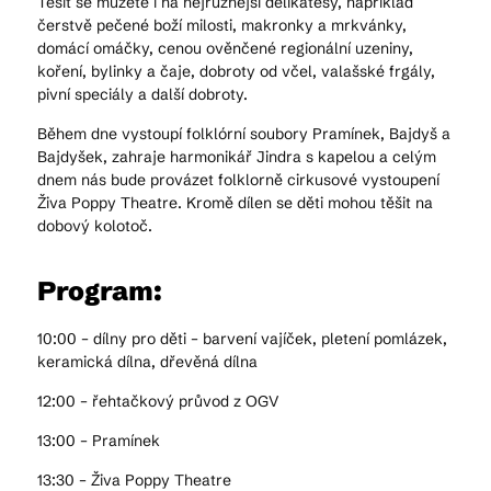
Těšit se můžete i na nejrůznější delikatesy, například
čerstvě pečené boží milosti, makronky a mrkvánky,
domácí omáčky, cenou ověnčené regionální uzeniny,
koření, bylinky a čaje, dobroty od včel, valašské frgály,
pivní speciály a další dobroty.
Během dne vystoupí folklórní soubory Pramínek, Bajdyš a
Bajdyšek, zahraje harmonikář Jindra s kapelou a celým
dnem nás bude provázet folklorně cirkusové vystoupení
Živa Poppy Theatre. Kromě dílen se děti mohou těšit na
dobový kolotoč.
Program:
10:00 – dílny pro děti – barvení vajíček, pletení pomlázek,
keramická dílna, dřevěná dílna
12:00 – řehtačkový průvod z OGV
13:00 – Pramínek
13:30 – Živa Poppy Theatre