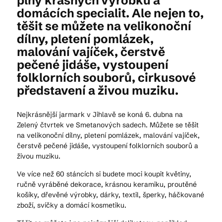
plný krásných výrobků a
domácích specialit. Ale nejen to,
těšit se můžete na velikonoční
Kam vyrazit
dílny, pletení pomlázek,
malování vajíček, čerstvě
pečené jidáše, vystoupení
CS
EN
DE
folklorních souborů, cirkusové
představení a živou muziku.
Nejkrásnější jarmark v Jihlavě se koná 6. dubna na
Zelený čtvrtek ve Smetanových sadech. Můžete se těšit
na velikonoční dílny, pletení pomlázek, malování vajíček,
© 2026 Brána Jihlavy
čerstvě pečené jidáše, vystoupení folklorních souborů a
živou muziku.
Ve více než 60 stáncích si budete moci koupit květiny,
ručně vyráběné dekorace, krásnou keramiku, proutěné
košíky, dřevěné výrobky, dárky, textil, šperky, háčkované
zboží, svíčky a domácí kosmetiku.