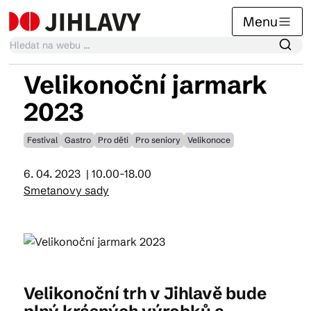
Menu
Velikonoční jarmark
Kalendář akcí
2023
Festival
Gastro
Pro děti
Pro seniory
Velikonoce
Tradiční akce
6. 04. 2023
| 10.00-18.00
Smetanovy sady
Články
Suvenýry
Velikonoční trh v Jihlavě bude
Praktické info