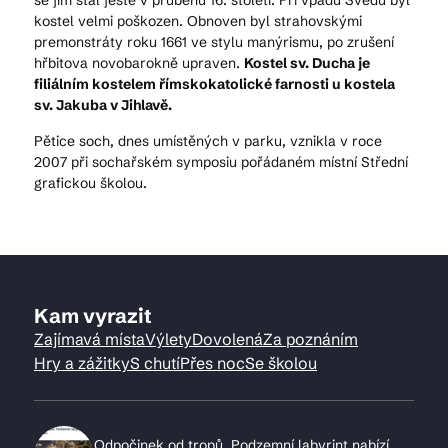
se jím stal ještě v průběhu 16. století. Při vpádu Švédů byl
kostel velmi poškozen. Obnoven byl strahovskými
premonstráty roku 1661 ve stylu manýrismu, po zrušení
hřbitova novobarokně upraven.
Kostel sv. Ducha je
filiálním kostelem římskokatolické farnosti u kostela
sv. Jakuba v Jihlavě.
Pětice soch, dnes umístěných v parku, vznikla v roce
2007 při sochařském symposiu pořádaném místní Střední
grafickou školou.
Kam vyrazit
Zajímavá místa
Výlety
Dovolená
Za poznáním
Hry a zážitky
S chutí
Přes noc
Se školou
Odpočinek od tropů. Podzemní labyrint nabízí