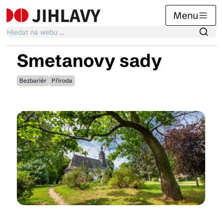
Menu
Smetanovy sady
Kalendář akcí
Bezbariér
Příroda
Tradiční akce
Články
Suvenýry
Praktické info