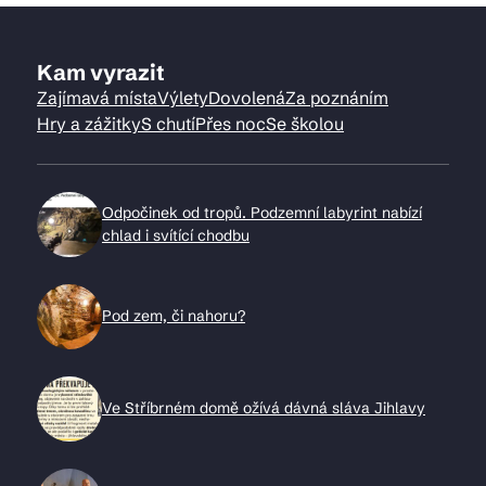
Kam vyrazit
Zajímavá místa
Výlety
Dovolená
Za poznáním
Hry a zážitky
S chutí
Přes noc
Se školou
Odpočinek od tropů. Podzemní labyrint nabízí
chlad i svítící chodbu
Pod zem, či nahoru?
Ve Stříbrném domě ožívá dávná sláva Jihlavy