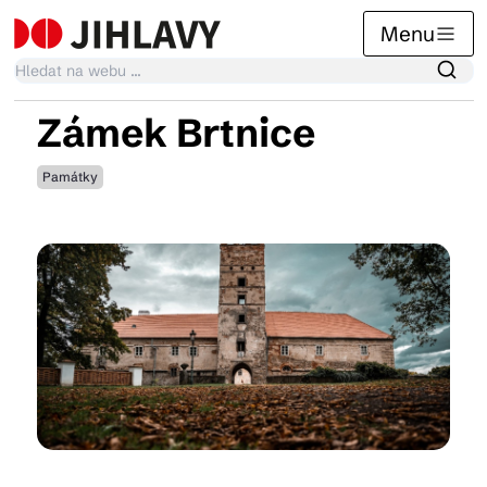
Menu
Zámek Brtnice
Kalendář akcí
Památky
Tradiční akce
Články
Suvenýry
Praktické info