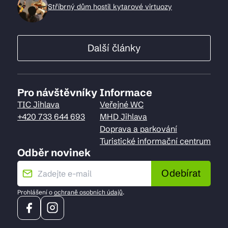
Stříbrný dům hostil kytarové virtuozy
Další články
Pro návštěvníky
Informace
TIC Jihlava
Veřejné WC
+420 733 644 693
MHD Jihlava
Doprava a parkování
Turistické informační centrum
Odběr novinek
Odebírat
Prohlášení o
ochraně osobních údajů
.