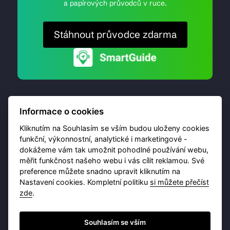
a papírových průvodců v ruce.
Stáhnout průvodce zdarma
Informace o cookies
Kliknutím na Souhlasím se vším budou uloženy cookies
funkční, výkonnostní, analytické i marketingové -
dokážeme vám tak umožnit pohodlné používání webu,
© 2026 Destinační portál provozuje
Brána Jihlavy
,
měřit funkčnost našeho webu i vás cílit reklamou. Své
příspěvková organizace. Všechna práva vyhrazena.
preference můžete snadno upravit kliknutím na
Nastavení cookies. Kompletní politiku
si můžete přečíst
zde
.
Ochrana osobních údajů
Obchodní podmínky
Souhlasím se vším