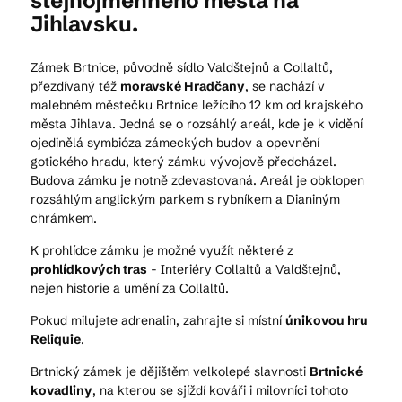
stejnojmenného města na
Jihlavsku.
Zámek Brtnice, původně sídlo Valdštejnů a Collaltů,
přezdívaný též
moravské Hradčany
, se nachází v
malebném městečku Brtnice ležícího 12 km od krajského
města Jihlava. Jedná se o rozsáhlý areál, kde je k vidění
ojedinělá symbióza zámeckých budov a opevnění
gotického hradu, který zámku vývojově předcházel.
Budova zámku je notně zdevastovaná. Areál je obklopen
rozsáhlým anglickým parkem s rybníkem a Dianiným
chrámkem.
K prohlídce zámku je možné využít některé z
prohlídkových tras
- Interiéry Collaltů a Valdštejnů,
nejen historie a umění za Collaltů.
Pokud milujete adrenalin, zahrajte si místní
únikovou hru
Reliquie
.
Brtnický zámek je dějištěm velkolepé slavnosti
Brtnické
kovadliny
, na kterou se sjíždí kováři i milovníci tohoto