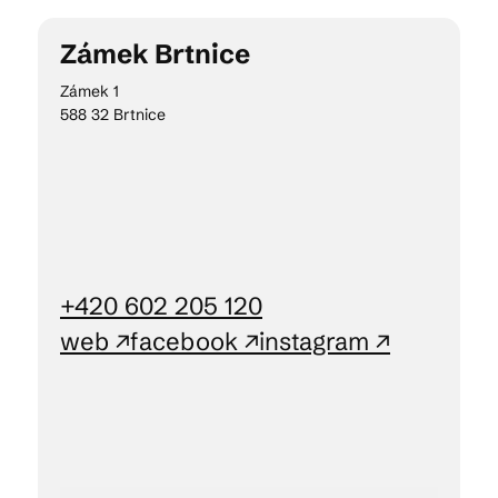
Zámek Brtnice
Kam vyrazit
Zámek 1
588 32 Brtnice
CS
EN
DE
+420 602 205 120
© 2026 Brána Jihlavy
web ↗
facebook ↗
instagram ↗