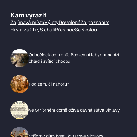
Kam vyrazit
Zajímavá místa
Výlety
Dovolená
Za poznáním
Hry a zážitky
S chutí
Přes noc
Se školou
Odpočinek od tropů. Podzemní labyrint nabízí
chlad i svítící chodbu
Pod zem, či nahoru?
Ve Stříbrném domě ožívá dávná sláva Jihlavy
Stříbrný dům hostil kytarové virtuozy