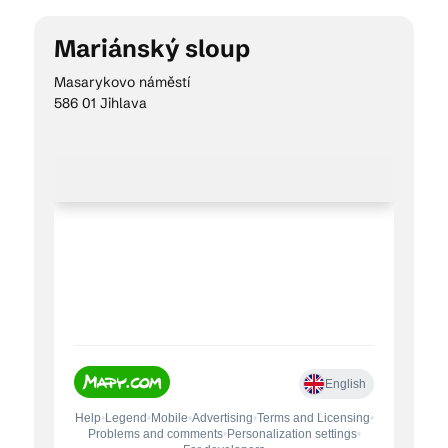
Mariánský sloup
Kam vyrazit
Masarykovo náměstí
586 01 Jihlava
CS
EN
DE
© 2026 Brána Jihlavy