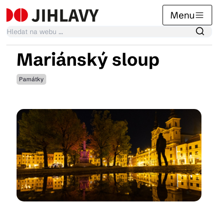
Menu
Mariánský sloup
Kalendář akcí
Památky
Tradiční akce
Články
Suvenýry
Praktické info