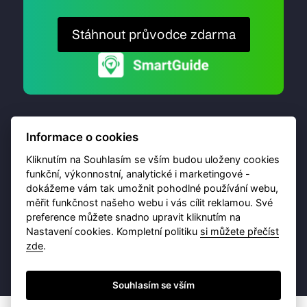
Stáhnout průvodce zdarma
Informace o cookies
Kliknutím na Souhlasím se vším budou uloženy cookies
funkční, výkonnostní, analytické i marketingové -
dokážeme vám tak umožnit pohodlné používání webu,
© 2026 Destinační portál provozuje
Brána Jihlavy
,
měřit funkčnost našeho webu i vás cílit reklamou. Své
příspěvková organizace. Všechna práva vyhrazena.
preference můžete snadno upravit kliknutím na
Nastavení cookies. Kompletní politiku
si můžete přečíst
zde
.
Ochrana osobních údajů
Obchodní podmínky
Souhlasím se vším