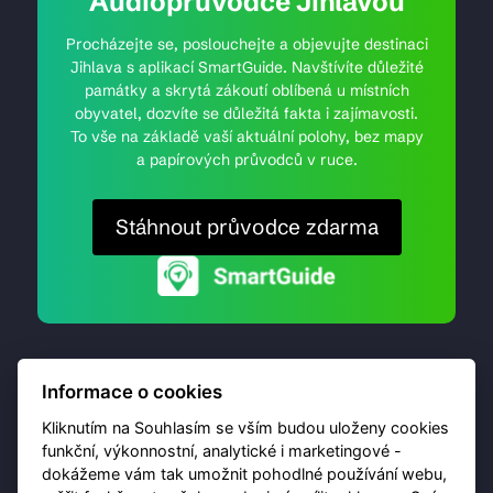
Audioprůvodce Jihlavou
Procházejte se, poslouchejte a objevujte destinaci
Jihlava s aplikací SmartGuide. Navštívíte důležité
památky a skrytá zákoutí oblíbená u místních
obyvatel, dozvíte se důležitá fakta i zajímavosti.
To vše na základě vaší aktuální polohy, bez mapy
a papírových průvodců v ruce.
Stáhnout průvodce zdarma
Informace o cookies
Kliknutím na Souhlasím se vším budou uloženy cookies
funkční, výkonnostní, analytické i marketingové -
dokážeme vám tak umožnit pohodlné používání webu,